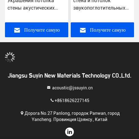
Украшения потолка
стена и потолок
стены акустических
звукопоглотительных
панелей 21mm
деревянных панелей
предкрылка изоляция
2400x600mm
доказательства
внутренняя
Получите самую
Получите самую
деревянного ядровая
лучшую цену
лучшую цену
Jiangsu Suyin New Materials Technology CO.,Ltd.
acoustic@jssuyin.cn
+8618626227145
Дорога No.27 Panlong, городок Panwan, город
Yancheng. Провинция Цзянсу., Китай