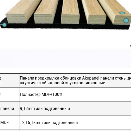
е
Панели предкрылка облицовки Akupanel панели стены д
а
акустической ядровой звукоизоляционные
л
Полиэстер MDF+100%
 панели
9,12mm или подгонянный
 MDF
12,15,18mm или подгонянный