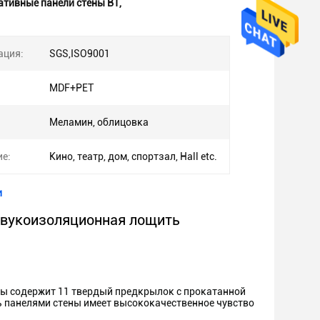
ативные панели стены B1
,
ация:
SGS,ISO9001
MDF+PET
Меламин, облицовка
е:
Кино, театр, дом, спортзал, Hall etc.
и
 звукоизоляционная лощить
содержит 11 твердый предкрылок с прокатанной
ь панелями стены имеет высококачественное чувство