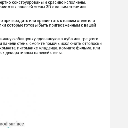
ртно конструированы и красиво исполнены.
ие этих панелей стены 3D к вашим стене или
 пригвоздить или привинтить к вашим стене или
лки которые готовы быть пригвозженным к вашей
нную облицовку сделанную из дуба или грецкого
и панели стены смогите помочь исключить отголоски
комнате, питомнике младенца, комнате фильма, или
ых декоративных панелей стены.