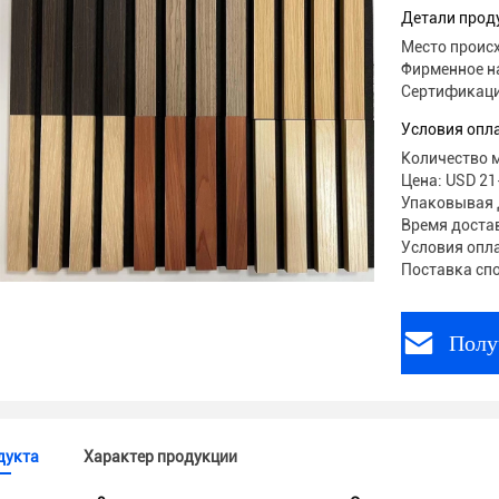
Детали прод
Место происх
Фирменное н
Сертификаци
Условия опл
Количество 
Цена: USD 21
Упаковывая 
Время достав
Условия оплат
Поставка сп
Полу
дукта
Характер продукции