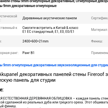
панели стены 9mm огнеупорные декоративные
,
Огнеупорные декор
ны 9mm декоративные огнеупорные
устической
Деревянные акустические панели
Сертифик
:
ственный к
Смогите встретить и Китай & класс
Материал:
E1 ЕС стандартный, E1, E0, E0/E1
р:
2400*600*21mm
Финиш:
орная ранг:
Ранг B1
Применени
ны 9mm огнеупорные декоративные звукоизоляционные для студи
Akupanel декоративных панелей стены Fireroof
ескую панель для студии
е:
Я ЕСТЕСТВЕННАЯ ДЕРЕВЯННАЯ ОБЛИЦОВКА – каждая панель стены 
ой сделанной из реальных дуба или грецкого ореха. Этот обшиват
ый финиш.