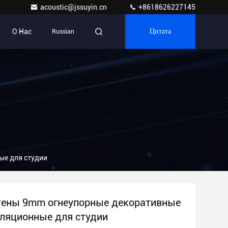
acoustic@jssuyin.cn
+8618626227145
О Нас
Russian
Цитата
ые для студии
тены 9mm огнеупорные декоративные
ляционные для студии