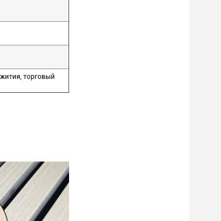
я
ожития, торговый