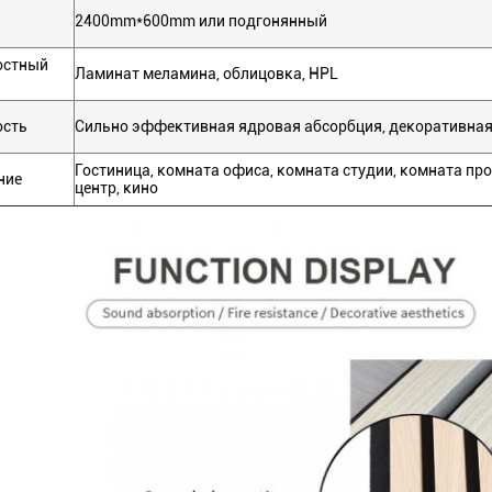
2400mm*600mm или подгонянный
остный
Ламинат меламина, облицовка, HPL
ость
Сильно эффективная ядровая абсорбция, декоративна
Гостиница, комната офиса, комната студии, комната пр
ние
центр, кино