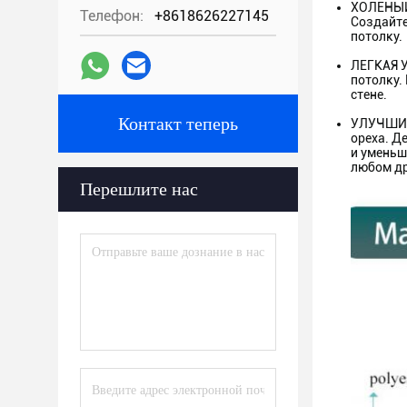
ХОЛЕНЫЙ,
Телефон:
+8618626227145
Создайте
потолку.
ЛЕГКАЯ У
потолку.
стене.
Контакт теперь
УЛУЧШИТЕ
ореха. Д
и уменьш
любом др
Перешлите нас