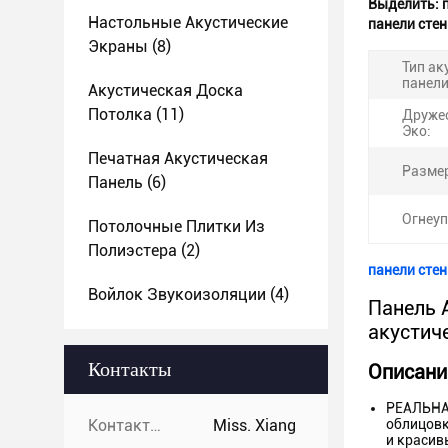
Выделить:
Настольные Акустические
панели сте
Экраны
(8)
Тип ак
панели
Акустическая Доска
Потолка
(11)
Друже
Эко:
Печатная Акустическая
Разме
Панель
(6)
Огнеуп
Потолочные Плитки Из
Полиэстера
(2)
панели сте
Войлок Звукоизоляции
(4)
Панель 
акустич
Контакты
Описани
РЕАЛЬНА
Контакты:
Miss. Xiang
облицовк
и красив