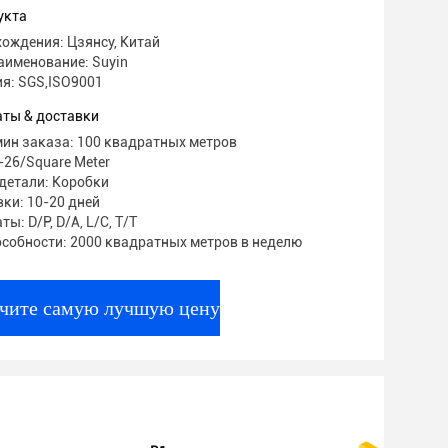
укта
ождения: Цзянсу, Китай
аименование: Suyin
я: SGS,ISO9001
аты & доставки
мин заказа: 100 квадратных метров
-26/Square Meter
детали: Коробки
ки: 10-20 дней
ы: D/P, D/A, L/C, T/T
особности: 2000 квадратных метров в неделю
чите самую лучшую цену